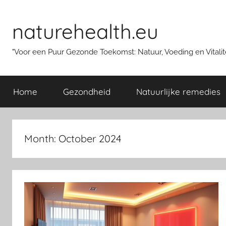
Skip
to
naturehealth.eu
content
"Voor een Puur Gezonde Toekomst: Natuur, Voeding en Vitalite
Home
Gezondheid
Natuurlijke remedies
Month:
October 2024