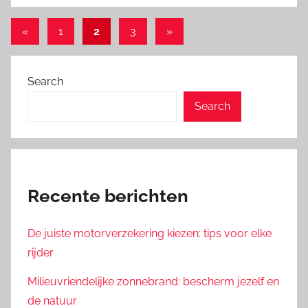
Posts
Previous
Next
«
1
2
3
»
Posts
Posts
pagination
Search
Search
Recente berichten
De juiste motorverzekering kiezen: tips voor elke
rijder
Milieuvriendelijke zonnebrand: bescherm jezelf en
de natuur